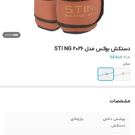
دستکش بوکس مدل STI NG 2026
برند:
متفرقه
سایز
10
12
مشخصات
پوشش داخلی
پارچه‌ای
دستکش