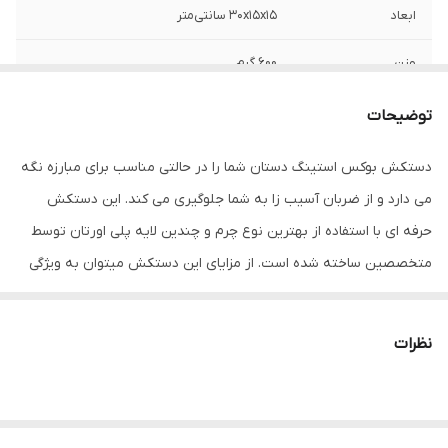
ابعاد
30x15x15 سانتی‌متر
وزن
600 گرم
نوع بست
چسبی
توضیحات
اندازه
کوچک
دستکش بوکس استینگ دستان شما را در حالتی مناسب برای مبارزه نگه
می دارد و از ضربان آسیب زا به شما جلوگیری می کند. این دستکش
جنس
چرم
حرفه ای با استفاده از بهترین نوع چرم و چندین لایه پلی اورتان توسط
مناسب برای ورزش
بوکس , ووشو , کیک بوکس
متخصصین ساخته شده است. از مزایای این دستکش میتوان به ویژگی
تهویه ای که در قسمت کفی دستکش تعبیه شده اشاره کرد که محیطی
سایر توضیحات
مناسب مبارزه ، اسپارینگ و کیسه زنی
خشک را برای شما به ارمغان می اورد همچنین راحتی انگشتان دست
نظرات
نوع دستکش رزمی
دستکش بوکس و فول کنتاکت
هنگام استفاده و سهولت در انجام ضربان ورزشی از دیگر فواید این
دستکش می باشد پیشنهاد ادمین به شما استفاده از دستکش بوکس
استینگ به همراه باند بوکس جهت حفظ و نگهداری بهتر انگشتان دست