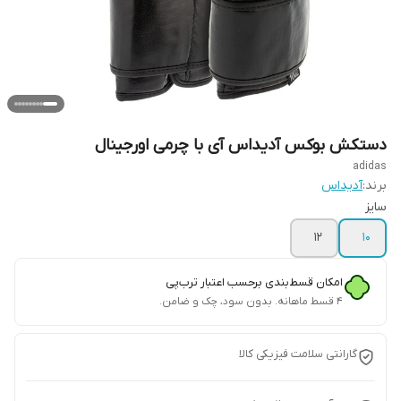
دستکش بوکس آدیداس آی با چرمی اورجینال
adidas
برند:
آدیداس
سایز
۱۲
۱۰
امکان قسط‌بندی برحسب اعتبار ترب‌پی
۴ قسط ماهانه. بدون سود، چک و ضامن.
گارانتی سلامت فیزیکی کالا