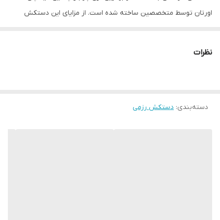
نوع دستکش رزمی
دستکش بوکس و فول کنتاکت
اورتان توسط متخصصین ساخته شده است. از مزایای این دستکش
میتوان به ویژگی تهویه ای که در قسمت کفی دستکش تعبیه شده
اشاره کرد که محیطی خشک را برای شما به ارمغان می اورد همچنین
نظرات
راحتی انگشتان دست هنگام استفاده و سهولت در انجام ضربان ورزشی از
دیگر فواید این دستکش می باشد پیشنهاد ادمین به شما استفاده از
دستکش بوکس adi king 2025 به همراه باند بوکس جهت حفظ و
دسته‌بندی
:
دستکش رزمی
نگهداری بهتر انگشتان دست و جلوگیری از آسیب های ورزشی می باشد.