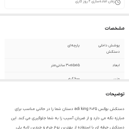
زمان آماده‌سازی
2
روز کاری
مشخصات
پوشش داخلی
پارچه‌ای
دستکش
ابعاد
30x15x15 سانتی‌متر
وزن
600 گرم
نوع بست
چسبی
توضیحات
جنس
چرم طبیعی
دستکش بوکس adi king 2025 دستان شما را در حالتی مناسب برای
مبارزه نگه می دارد و از ضربان آسیب زا به شما جلوگیری می کند. این
مناسب برای ورزش
بوکس , ووشو , کیک بوکس
دستکش حرفه ای با استفاده از بهترین نوع چرم و چندین لایه پلی