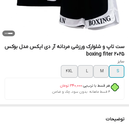
ست تاپ و شلوارک ورزشی مردانه آر دی ایکس مدل بوکس
boxing fiter 2025
سایز
4XL
L
M
S
هر قسط با ترب‌پی:
۳۴۰٬۰۰۰
تومان
۴ قسط ماهانه. بدون سود، چک و ضامن.
توضیحات