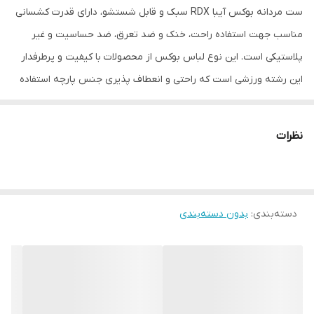
ست مردانه بوکس آیبا RDX سبک و قابل شستشو، دارای قدرت کشسانی
مناسب جهت استفاده راحت، خنک و ضد تعرق، ضد حساسیت و غیر
پلاستیکی است. این نوع لباس بوکس از محصولات با کیفیت و پرطرفدار
این رشته ورزشی است که راحتی و انعطاف پذیری جنس پارچه استفاده
شده در دوخت و تولید این محصول از مزایای آن است. این محصول
دارای آستین رکابی با قابلیت خنک کنندگی بدن است که انجام حرکات
نظرات
رزمی را آسانتر کرده است. مشخصات فنی محصول: ** مشخصات **
میزان کشسانی: متوسط تعداد جیب: بدون جیب قد: روی باسن قد لباس:
کوتاه نوع فاق: بلند نوع گرمکن و ست ورزشی مردانه: تاپ و شلوارک
دسته‌بندی
:
بدون دسته‌بندی
ویژگی‌های تخصصی: امکان خشک شدن سریع نوع آستین: حلقه ای مدل
یقه: گرد مناسب برای فصل: بهار, تابستان, پاییز, زمستان جنس: فلامنت
طرح: ساده تنخور لباس: آزاد نحوه بسته شدن: جلو بسته جزئیات:
راهنمای انتخاب سایز سایز S مناسب وزن ۱۰ الی ۲۵ نهایت ۳۰ کیلو سایز M
مناسب وزن ۲۵ الی ۴۰ سایز L مناسب وزن ۴۰ الی ۵۵ نهایت ۶۰ سایز XL