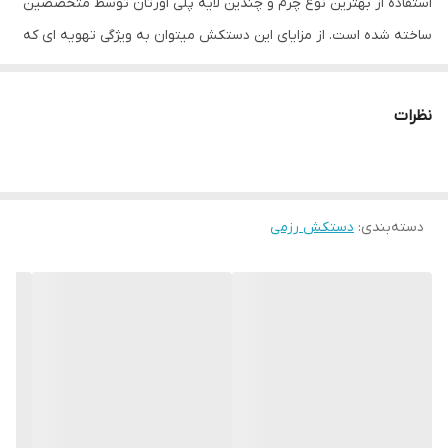
استفاده از بهترین نوع چرم و چندین لایه پلی اورتان توسط متخصصین
ساخته شده است. از مزایای این دستکش میتوان به ویژگی تهویه ای که
در قسمت کفی دستکش تعبیه شده اشاره کرد که محیطی خشک را برای
شما به ارمغان می اورد همچنین راحتی انگشتان دست هنگام استفاده و
نظرات
سهولت در انجام ضربان ورزشی از دیگر فواید این دستکش می باشد
پیشنهاد به شما استفاده از دستکش بوکس به همراه باند بوکس جهت
حفظ و نگهداری بهتر انگشتان دست و جلوگیری از آسیب های ورزشی
دسته‌بندی
:
دستکش رزمی
می باشد. مشخصات فنی محصول: ** مشخصات ** نوع دستکش رزمی:
دستکش بوکس و فول کنتاکت پوشش داخلی دستکش: پارچه‌ای ابعاد:
30x15x15 سانتی‌متر وزن: 600 گرم نوع بست: چسبی اندازه: کوچک جنس:
چرم طبیعی مناسب برای ورزش: بوکس, ووشو, کیک بوکس سایر
توضیحات: اورجینال و مناسب جهت مبارزه ، اسپارینگ و کیسه زنی