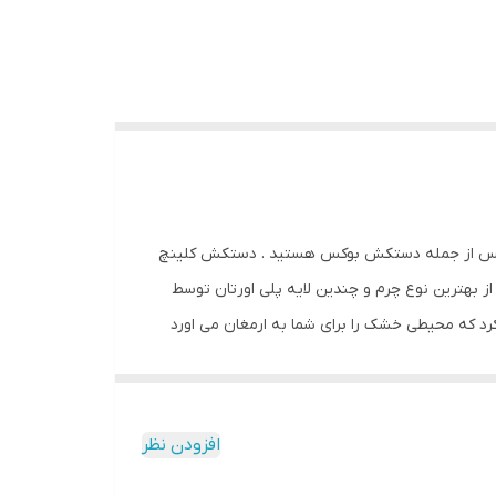
 بوکس از جمله دستکش بوکس هستید . دستکش کلینچ
از بهترین نوع چرم و چندین لایه پلی اورتان توسط
 که محیطی خشک را برای شما به ارمغان می اورد
 شما استفاده از دستکش کلینچ به همراه باند بوکس
جهت حفظ و نگهداری بهتر انگشتان دست و جلوگیری از آسیب های ورزشی می باشد. سایز 8 اونس مناسب خردسالان زیر 10 سال ، سایز 10 مناسب نونهالان و نوجوانان ، سایز 12 مناسب جوانان و
بزرگسالان و سایز 14 و 16 مناسب اوزان سنگین 100 به بالا است مشخصات فنی محصول: ** مشخصات ** نوع دستکش رزمی: دستکش بوکس و فول کنتاکت ابعاد: 30x15x15 سانتی‌متر وزن: 600
افزودن نظر
ال تولید شده از بهترین نوع چرم گاوی موجود در