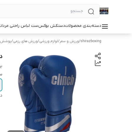
دسته‌بندی محصولات
دستکش بوکس
ست لباس راحتی مردان
shirazboxing
/
ورزش و سفر
/
لوازم ورزشی
/
ورزش های رزمی
/
پوشش ه
د
بر
سا
دس