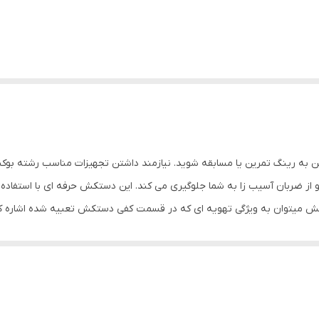
تن به رینگ تمرین یا مسابقه شوید. نیازمند داشتن تجهیزات مناسب رشته
 و از ضربان آسیب زا به شما جلوگیری می کند. این دستکش حرفه ای با استفاده 
میتوان به ویژگی تهویه ای که در قسمت کفی دستکش تعبیه شده اشاره کرد
 انجام ضربان ورزشی از دیگر فواید این دستکش می باشد پیشنهاد ادمین به
تان مناسب برای ورزش: بوکس, ووشو, کیک بوکس سایر توضیحات: دستکش اورجین