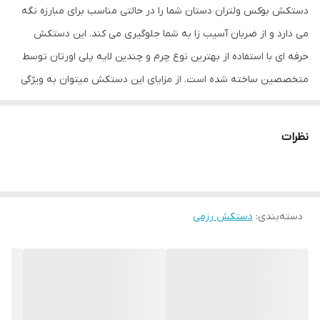
دستکش بوکس ولتران دستان شما را در حالتی مناسب برای مبارزه نگه
می دارد و از ضربان آسیب زا به شما جلوگیری می کند. این دستکش
حرفه ای با استفاده از بهترین نوع چرم و چندین لایه پلی اورتان توسط
متخصصین ساخته شده است. از مزایای این دستکش میتوان به ویژگی
تهویه ای که در قسمت کفی دستکش تعبیه شده اشاره کرد که محیطی
خشک را برای شما به ارمغان می اورد همچنین راحتی انگشتان دست
نظرات
هنگام استفاده و سهولت در انجام ضربان ورزشی از دیگر فواید این
دستکش می باشد پیشنهاد ادمین به شما استفاده از دستکش بوکس
ولتران به همراه باند بوکس جهت حفظ و نگهداری بهتر انگشتان دست و
دسته‌بندی
:
دستکش رزمی
جلوگیری از آسیب های ورزشی می باشد.