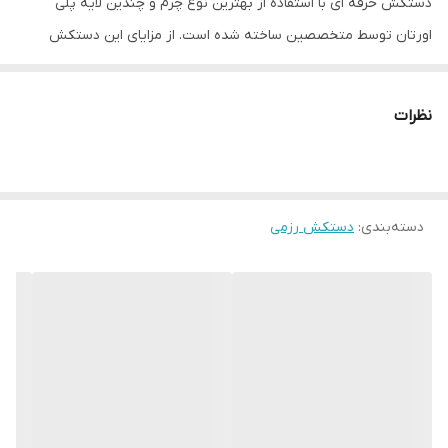
دستکش حرفه ای با استفاده از بهترین نوع چرم و چندین لایه پلی
اورتان توسط متخصصین ساخته شده است. از مزایای این دستکش
میتوان به ویژگی تهویه ای که در قسمت کفی دستکش تعبیه شده
اشاره کرد که محیطی خشک را برای شما به ارمغان می اورد همچنین
نظرات
راحتی انگشتان دست هنگام استفاده و سهولت در انجام ضربان ورزشی از
دیگر فواید این دستکش می باشد پیشنهاد به شما استفاده از دستکش
بوکس super reyes به همراه باند بوکس جهت حفظ و نگهداری بهتر
دسته‌بندی
:
دستکش رزمی
انگشتان دست و جلوگیری از آسیب های ورزشی می باشد. مشخصات
فنی محصول: ** مشخصات ** نوع دستکش رزمی: دستکش بوکس و
فول کنتاکت ابعاد: 30x15x15 سانتی‌متر وزن: 600 گرم نوع بست: چسبی
اندازه: کوچک جنس: چرم, پلی‌اورتان مناسب برای ورزش: بوکس, ووشو,
کیک بوکس سایر توضیحات: تولید شده از بهترین نوع چرم گاوی موجود
در بازار و مناسب جهت مبارزه ، اسپارینگ و کیسه زنی