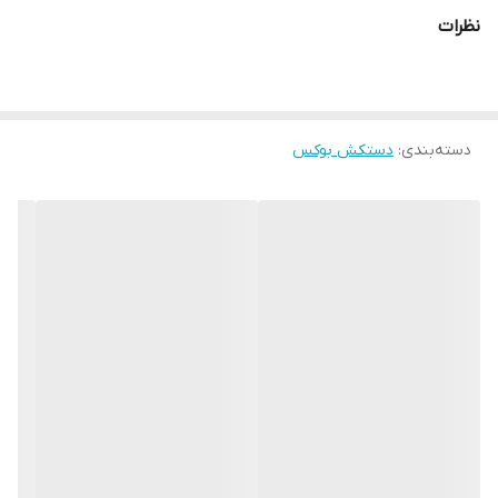
اشاره کرد که محیطی خشک را برای شما به ارمغان می اورد همچنین
نظرات
راحتی انگشتان دست هنگام استفاده و سهولت در انجام ضربان ورزشی از
دیگر فواید این دستکش می باشد پیشنهاد ادمین به شما استفاده از
دستکش بوکس گرین هیل super aiba به همراه باند بوکس جهت حفظ
دسته‌بندی
:
دستکش بوکس
و نگهداری بهتر انگشتان دست و جلوگیری از آسیب های ورزشی می
باشد. مشخصات فنی محصول: ** مشخصات ** نوع دستکش رزمی:
دستکش بوکس و فول کنتاکت ابعاد: 30x15x15 سانتی‌متر وزن: 400 گرم
نوع بست: چسبی اندازه: کوچک جنس: چرم مصنوعی مناسب برای
ورزش: بوکس, ووشو, کیک بوکس سایر توضیحات: تولید شده از بهترین
نوع چرم مصنوعی موجود در بازار و مناسب جهت مبارزه ، اسپارینگ و
کیسه زنی