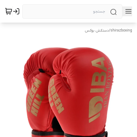
shirazboxing
/
دستکش بوکس