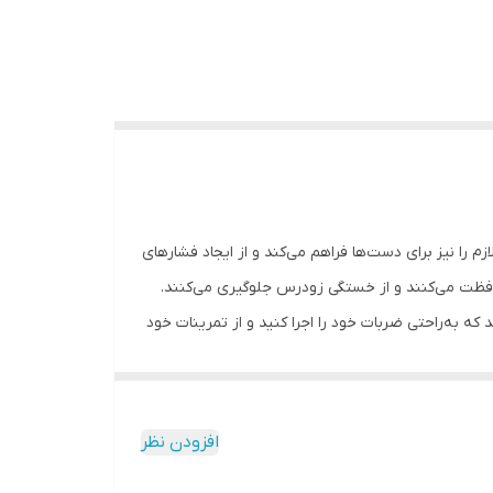
م را نیز برای دست‌ها فراهم می‌کند و از ایجاد فشارهای
افظت می‌کنند و از خستگی زودرس جلوگیری می‌کنند.
که به‌راحتی ضربات خود را اجرا کنید و از تمرینات خود
 دست‌های شما محافظت کند. این دستکش‌ها همواره
برای مبارزات سخت و تمرینات طولانی بهترین گزینه هستند. مشخصات فنی محصول: ** مشخصات ** نوع دستکش رزمی: دستکش بوکس و فول کنتاکت ابعاد: 30x15x15 سانتی‌متر وزن: 600
بهترین نوع چرم گاوی موجود در بازار و مناسب جهت
افزودن نظر