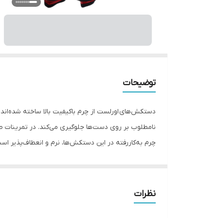
توضیحات
دستکش‌های اورلست از چرم باکیفیت بالا ساخته شده‌اند که
نامطلوب بر روی دست‌ها جلوگیری می‌کند. در تمرینات ط
چرم به‌کاررفته در این دستکش‌ها، نرم و انعطاف‌پذیر است
لذت ببرید. علاوه بر این، چرم مقاوم دستکش اورلست 
گرم نوع بست: چسبی اندازه: کوچک جنس: چرم, پلی‌اورت
نظرات
مبارزه ، اسپارینگ و کیسه زنی