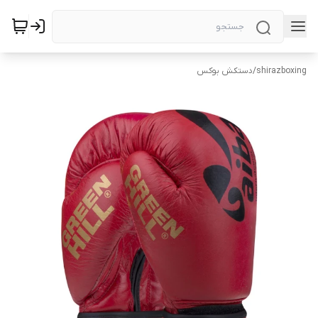
shirazboxing
/
دستکش بوکس