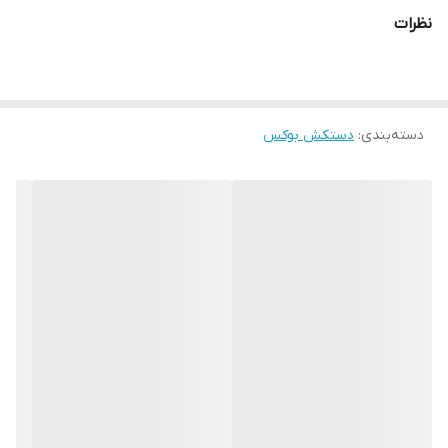
بسیار کاهش می‌دهد. مشخصات فنی محصول: ** مشخصات ** نوع
نظرات
دستکش رزمی: دستکش بوکس و فول کنتاکت ابعاد: 30x15x15 سانتی‌متر
وزن: 600 گرم نوع بست: چسبی اندازه: کوچک جنس: چرم, پلی‌اورتان
مناسب برای ورزش: بوکس, ووشو, کیک بوکس سایر توضیحات: تولید
دسته‌بندی
:
دستکش بوکس
شده از بهترین نوع چرم موجود در بازار و مناسب جهت کیسه زنی ،
اسپارینگ و مبارزه دارای مهر تاییدیه آیبا ( سازمان جهانی بوکس)
راهنمای انتخاب سایز دستکش : سایز ۸ اونس مناسب خردسالان زیر ۱۰
سال سایز ۱۰ مناسب نونهالان و نوجوانان میانه وزن سانس ۱۲ مناسب
جوانان و بزرگسالان میانه وزن و سایز ۱۴ و ۱۶ مناسب افراد سنگین وزن