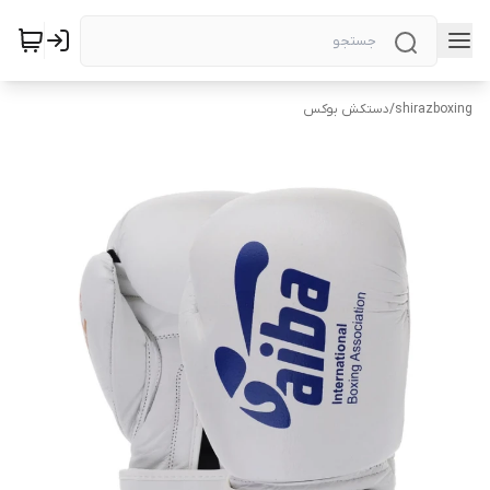
shirazboxing
/
دستکش بوکس