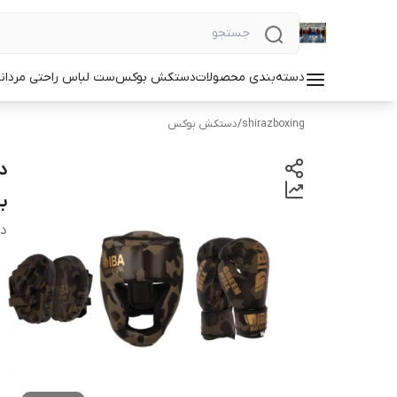
دسته‌بندی محصولات
دستکش بوکس
ست لباس راحتی مردان
shirazboxing
/
دستکش بوکس
د
بست
دس