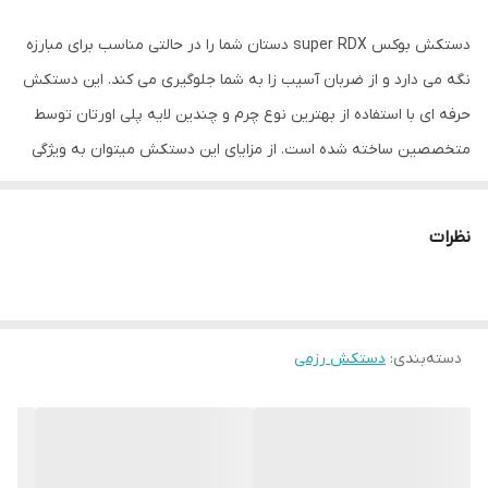
دستکش بوکس super RDX دستان شما را در حالتی مناسب برای مبارزه
نگه می دارد و از ضربان آسیب زا به شما جلوگیری می کند. این دستکش
حرفه ای با استفاده از بهترین نوع چرم و چندین لایه پلی اورتان توسط
متخصصین ساخته شده است. از مزایای این دستکش میتوان به ویژگی
تهویه ای که در قسمت کفی دستکش تعبیه شده اشاره کرد که محیطی
خشک را برای شما به ارمغان می اورد همچنین راحتی انگشتان دست
نظرات
هنگام استفاده و سهولت در انجام ضربان ورزشی از دیگر فواید این
دستکش می باشد پیشنهاد ادمین به شما استفاده از دستکش بوکس
super RDX به همراه باند بوکس جهت حفظ و نگهداری بهتر انگشتان
دسته‌بندی
:
دستکش رزمی
دست و جلوگیری از آسیب های ورزشی می باشد. مشخصات فنی
محصول: ** مشخصات ** نوع دستکش رزمی: دستکش بوکس و فول
کنتاکت ابعاد: 30x15x15 سانتی‌متر وزن: 600 گرم نوع بست: چسبی اندازه:
کوچک جنس: چرم, پلی‌اورتان مناسب برای ورزش: بوکس, ووشو, کیک