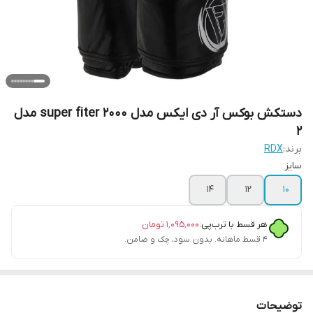
دستکش بوکس آر دی ایکس مدل super fiter 2000 مدل
2
برند:
RDX
سایز
۱۴
۱۲
۱۰
هر قسط با ترب‌پی:
۱٬۰۹۵٬۰۰۰
تومان
۴ قسط ماهانه. بدون سود، چک و ضامن.
توضیحات