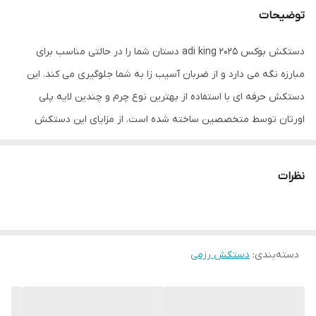
توضیحات
دستکش بوکس adi king 2025 دستان شما را در حالتی مناسب برای
مبارزه نگه می دارد و از ضربان آسیب زا به شما جلوگیری می کند. این
دستکش حرفه ای با استفاده از بهترین نوع چرم و چندین لایه پلی
اورتان توسط متخصصین ساخته شده است. از مزایای این دستکش
میتوان به ویژگی تهویه ای که در قسمت کفی دستکش تعبیه شده
اشاره کرد که محیطی خشک را برای شما به ارمغان می اورد همچنین
نظرات
راحتی انگشتان دست هنگام استفاده و سهولت در انجام ضربان ورزشی از
دیگر فواید این دستکش می باشد پیشنهاد ادمین به شما استفاده از
دستکش بوکس adi king 2025 به همراه باند بوکس جهت حفظ و
دسته‌بندی
:
دستکش رزمی
نگهداری بهتر انگشتان دست و جلوگیری از آسیب های ورزشی می باشد.
مشخصات فنی محصول: ** مشخصات ** نوع دستکش رزمی: دستکش
بوکس و فول کنتاکت پوشش داخلی دستکش: پارچه‌ای ابعاد: 30x15x15