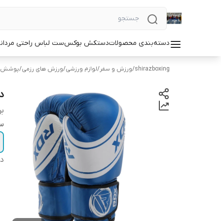
دسته‌بندی محصولات
دستکش بوکس
ست لباس راحتی مردان
shirazboxing
/
ورزش و سفر
/
لوازم ورزشی
/
ورزش های رزمی
/
پوشش ه
دس
بر
سا
دس