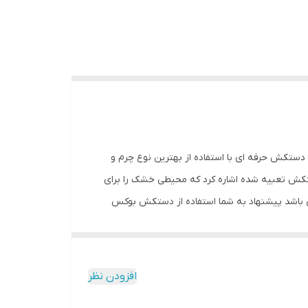
ند. این دستکش حرفه ای با استفاده از بهترین نوع چرم و
کش تعبیه شده اشاره کرد که محیطی خشک را برای
 باشد پیشنهاد به شما استفاده از دستکش بوکس
 فنی محصول: ** مشخصات ** نوع دستکش رزمی:
نس: چرم, پلی‌اورتان مناسب برای ورزش: بوکس, ووشو, کیک بوکس سایر توضیحات:
افزودن نظر