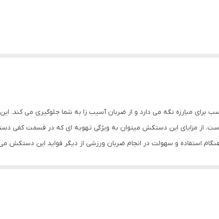
ا را در حالتی مناسب برای مبارزه نگه می دارد و از ضربان آسیب زا به شما جلوگیری می ک
ت. از مزایای این دستکش میتوان به ویژگی تهویه ای که در قسمت کفی دست
نگام استفاده و سهولت در انجام ضربان ورزشی از دیگر فواید این دستکش می
نگهداری بهتر انگشتان دست و جلوگیری از آسیب های ورزشی می باشد. مشخصات
دستکش بوکس و فول کنتاکت ابعاد: 30x15x15 سانتی‌متر وزن: 600 گرم نوع بست: چسبی اندازه: کوچک ج
ناسب جهت مبارزه ، اسپارینگ و کیسه زنی