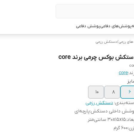
ه
پوشش‌های دفاعی
پوشش دفاعی
ای رزمی
/
دستکش رزمی
ستکش بوکس چرمی برند core
co
ند:
core
یز
10
8
6
ته‌بندی
:
دستکش رزمی
وشش داخلی دستکش
:
پارچه‌ای
عاد
:
30x15x15 سانتی‌متر
زن
:
600 گرم