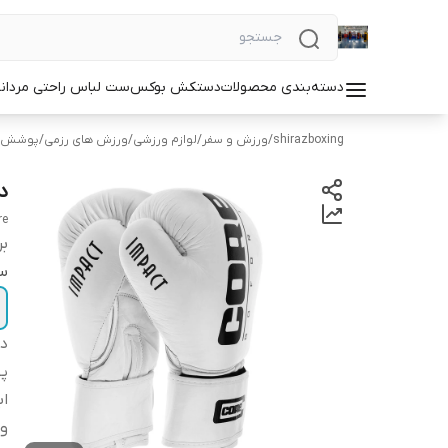
دسته‌بندی محصولات
دستکش بوکس
ست لباس راحتی مردان
shirazboxing
/
ورزش و سفر
/
لوازم ورزشی
/
ورزش های رزمی
/
پوشش ه
د
re
بر
سا
دس
پ
اب
و