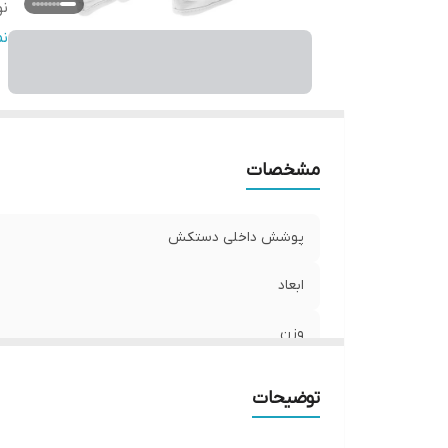
ن
ج
ن
م
ن
مشخصات
پوشش داخلی دستکش
ابعاد
وزن
نوع بست
توضیحات
جنس