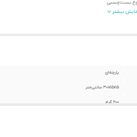
وع بست
:
چسبی
نس
:
چرم
مایش بیشتر
ناسب برای ورزش
:
بوکس , ووشو , کیک بوکس
وع دستکش رزمی
:
دستکش بوکس و فول کنتاکت
پارچه‌ای
30x15x15 سانتی‌متر
600 گرم
چسبی
چرم