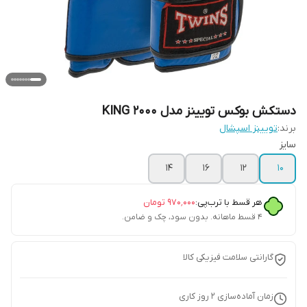
دستکش بوکس‌ تویینز مدل KING 2000
برند:
تویینز اسپشال
سایز
14
16
12
10
هر قسط با ترب‌پی:
۹۷۰٬۰۰۰
تومان
۴ قسط ماهانه. بدون سود، چک و ضامن.
گارانتی سلامت فیزیکی کالا
زمان آماده‌سازی
2
روز کاری