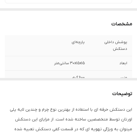
مشخصات
پوشش داخلی
پارچه‌ای
دستکش
ابعاد
30x15x15 سانتی‌متر
وزن
600 گرم
نوع بست
چسبی
توضیحات
جنس
چرم
این دستکش حرفه ای با استفاده از بهترین نوع چرم و چندین لایه پلی
اورتان توسط متخصصین ساخته شده است. از مزایای این دستکش
مناسب برای ورزش
بوکس , ووشو , کیک بوکس
میتوان به ویژگی تهویه ای که در قسمت کفی دستکش تعبیه شده
سایر توضیحات
راهنمای انتخاب سایز : سایز ۶ مناسب خردسالان