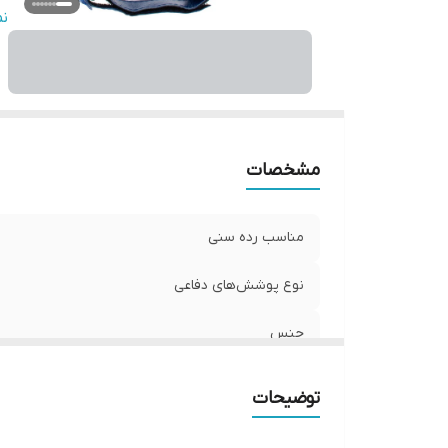
تع
ن
من
م
نو
س
مشخصات
مناسب رده سنی
نوع پوشش‌های دفاعی
جنس
نوع
توضیحات
تعداد