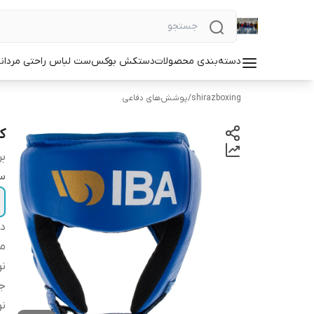
دسته‌بندی محصولات
دستکش بوکس
ست لباس راحتی مردان
shirazboxing
/
پوشش‌های دفاعی
کل
بر
سا
دس
م
ن
ج
نو