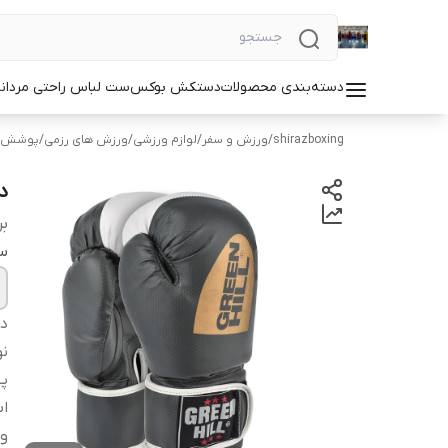
دسته‌بندی محصولات
دستکش بوکس
ست لباس راحتی مردان
shirazboxing
/
ورزش و سفر
/
لوازم ورزشی
/
ورزش های رزمی
/
پوشش ه
د
بر
سا
دس
ن
پ
اب
و