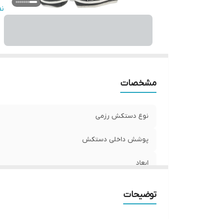
ن
ن
ج
م
س
مشخصات
نوع دستکش رزمی
پوشش داخلی دستکش
ابعاد
وزن
توضیحات
نوع بست