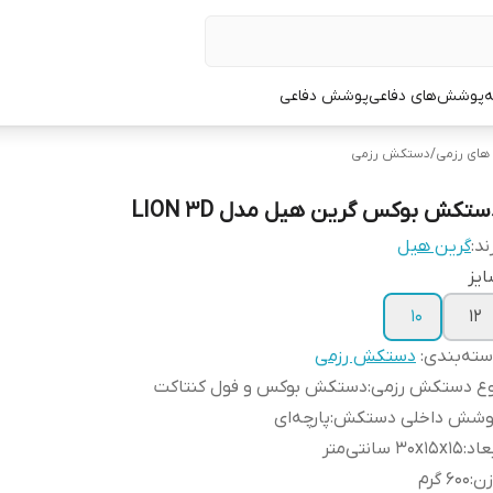
ه
پوشش‌های دفاعی
پوشش دفاعی
ای رزمی
/
دستکش رزمی
ستکش بوکس گرین هیل مدل LION 3D
ند:
گرین هیل
یز
10
12
ته‌بندی
:
دستکش رزمی
وع دستکش رزمی
:
دستکش بوکس و فول کنتاکت
وشش داخلی دستکش
:
پارچه‌ای
عاد
:
30x15x15 سانتی‌متر
زن
:
600 گرم