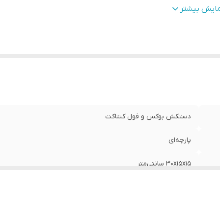
وع بست
:
چسبی
مایش بیشتر
نس
:
چرم
ناسب برای ورزش
:
بوکس , ووشو , کیک بوکس
ایر توضیحات
:
مناسب مبارزه ، اسپارینگ و کیسه زنی
دستکش بوکس و فول کنتاکت
پارچه‌ای
30x15x15 سانتی‌متر
600 گرم
چسبی