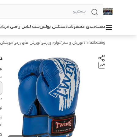
دسته‌بندی محصولات
دستکش بوکس
ست لباس راحتی مردان
shirazboxing
/
ورزش و سفر
/
لوازم ورزشی
/
ورزش های رزمی
/
پوشش ه
دس
بر
سا
دس
ن
پ
اب
و