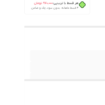
هر قسط با ترب‌پی:
۹۷۰٬۰۰۰
تومان
۴ قسط ماهانه. بدون سود، چک و ضامن.
یز ۶ مناسب خردسالان ، سایز ۸ مناسب
نان و بانوان ، سایز ۱۲ مناسب جوانان ،
سنگین که البته باز