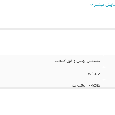
وع بست
:
چسبی
مایش بیشتر
نس
:
چرم
ناسب برای ورزش
:
بوکس , ووشو , کیک بوکس
یر
راهنمای انتخاب سایز : سا
وضیحات
:
نونهالان ، سایز ۱۰ مناسب نوجوا
سایز ۱۴ مناسب بزرگسالان و سایز ۱۶ مناسب اوزان 
هم بستگی به فیزیک بدنی و دستهای شخص دارد
دستکش بوکس و فول کنتاکت
پارچه‌ای
30x15x15 سانتی‌متر
600 گرم
چسبی