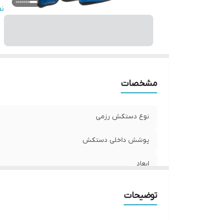
ن
ن
ج
م
سا
ت
مشخصات
نوع دستکش رزمی
پوشش داخلی دستکش
ابعاد
وزن
توضیحات
نوع بست