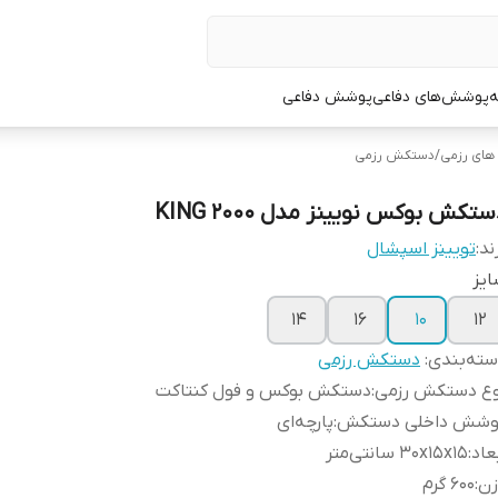
ه
پوشش‌های دفاعی
پوشش دفاعی
ای رزمی
/
دستکش رزمی
تکش بوکس نویینز مدل KING 2000
ند:
تویینز اسپشال
یز
14
16
10
12
ته‌بندی
:
دستکش رزمی
وع دستکش رزمی
:
دستکش بوکس و فول کنتاکت
وشش داخلی دستکش
:
پارچه‌ای
عاد
:
30x15x15 سانتی‌متر
زن
:
600 گرم