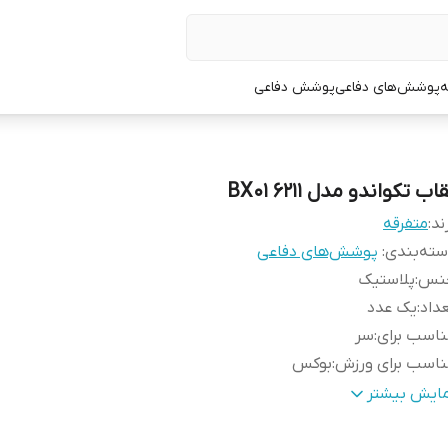
ه
پوشش‌های دفاعی
پوشش دفاعی
اب تکواندو مدل 6211 BX01
ند:
متفرقه
ته‌بندی
:
پوشش‌های دفاعی
نس
:
پلاستیک
داد
:
یک عدد
اسب برای
:
سر
ناسب برای ورزش
:
بوکس
ع نگهدارنده و متصل‌کننده
:
چسب
مایش بیشتر
یز
:
فری سایز