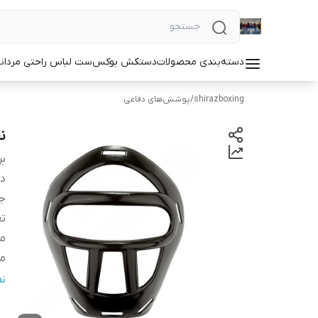
دسته‌بندی محصولات
دستکش بوکس
ست لباس راحتی مردان
shirazboxing
/
پوشش‌های دفاعی
نق
بر
دس
ج
تع
من
م
نو
ن
سا