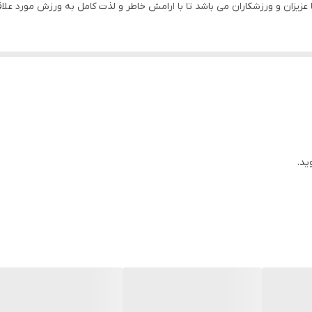
فری سایز
ید.