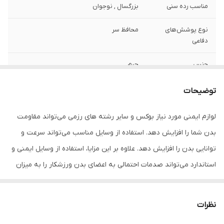
مناسب رده سنی
بزرگسال , نوجوان
نوع پوشش‌های
محافظ سر
دفاعی
جنس
چرم
نوع
بوکس
توضیحات
تعداد
یک عدد
لوازم ایمنی مورد نیاز بوکس و سایر رشته های رزمی می‌تواند مقاومت
بدن شما را افزایش دهد. استفاده از وسایل مناسب می‌تواند سرعت و
اندازه
کوچک
توانایی بدن را افزایش دهد. علاوه بر این مزایا، استفاده از وسایل ایمنی و
مناسب برای
سر
استاندارد می‌تواند صدمات احتمالی به اعضای بدن ورزشکار را به میزان
قابل توجهی کاهش دهد. تجهیزاتی مانند کلاه بوکس آیبا اصلی ترین
مناسب برای ورزش
بوکس , ووشو , کیک بوکس
ملزومات ایمنی مورد استفاده در رشته های رینگی می باشند.
نظرات
نوع نگهدارنده و
چسب
متصل‌کننده