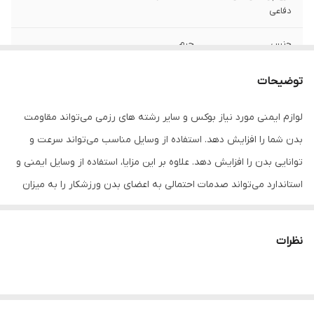
دفاعی
جنس
چرم
نوع
بوکس
توضیحات
تعداد
یک عدد
لوازم ایمنی مورد نیاز بوکس و سایر رشته های رزمی می‌تواند مقاومت
بدن شما را افزایش دهد. استفاده از وسایل مناسب می‌تواند سرعت و
اندازه
کوچک
توانایی بدن را افزایش دهد. علاوه بر این مزایا، استفاده از وسایل ایمنی و
مناسب برای
سر
استاندارد می‌تواند صدمات احتمالی به اعضای بدن ورزشکار را به میزان
قابل توجهی کاهش دهد. تجهیزاتی مانند کلاه بوکس اصلی ترین
مناسب برای ورزش
بوکس , ووشو , کیک بوکس
ملزومات ایمنی مورد استفاده در رشته های رینگی می باشند.
نظرات
نوع نگهدارنده و
چسب
متصل‌کننده
سایر توضیحات
کلاه آتل دار مناسب لسپارینگ و مبارزه ،
محافطت کامل از سر و صورت علی الخصوص