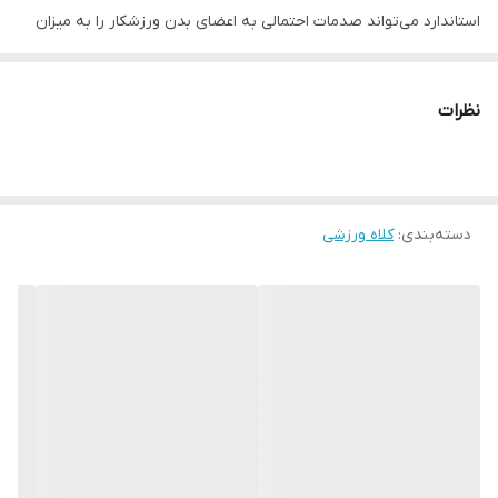
استاندارد می‌تواند صدمات احتمالی به اعضای بدن ورزشکار را به میزان
قابل توجهی کاهش دهد. تجهیزاتی مانند کلاه بوکس آیبا اصلی ترین
ملزومات ایمنی مورد استفاده در رشته های رینگی می باشند. مشخصات
نظرات
فنی محصول: ** مشخصات ** مناسب رده سنی: بزرگسال, نوجوان نوع
پوشش‌های دفاعی: محافظ سر جنس: چرم نوع: بوکس تعداد: یک عدد
اندازه: کوچک مناسب برای: سر مناسب برای ورزش: بوکس, ووشو, کیک
دسته‌بندی
:
کلاه ورزشی
بوکس نوع نگهدارنده و متصل‌کننده: چسب سایر توضیحات: مناسب
اسپارینگ و مبارزه