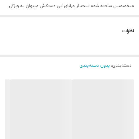
متخصصین ساخته شده است. از مزایای این دستکش میتوان به ویژگی
تهویه ای که در قسمت کفی دستکش تعبیه شده اشاره کرد که محیطی
خشک را برای شما به ارمغان می اورد همچنین راحتی انگشتان دست
نظرات
هنگام استفاده و سهولت در انجام ضربان ورزشی از دیگر فواید این
دستکش می باشد پیشنهاد به شما استفاده از دستکش بوکس تورج به
همراه باند بوکس جهت حفظ و نگهداری بهتر انگشتان دست و جلوگیری
دسته‌بندی
:
بدون دسته‌بندی
از آسیب های ورزشی می باشد. مشخصات فنی محصول: ** مشخصات **
نوع دستکش رزمی: دستکش بوکس و فول کنتاکت پوشش داخلی
دستکش: پارچه‌ای ابعاد: 30x15x15 سانتی‌متر وزن: 600 گرم نوع بست:
چسبی اندازه: کوچک جنس: چرم مناسب برای ورزش: بوکس, ووشو, کیک
بوکس سایر توضیحات: دستکش‌ تورج مناسب جهت مبارزه ، اسپارینگ و
کیسه زنی راهنمای انتخاب سایز : سایز ۶ مناسب خردسالان ، سایز ۸
مناسب نونهالان ، سایز ۱۰ مناسب نوجوانان ، سایز ۱۲ مناسب جوانان ، سایز
۱۴ مناسب بزرگسالان و سایز ۱۶ مناسب اوزان سنگین که البته باز هم