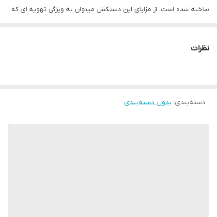
ساخته شده است. از مزایای این دستکش میتوان به ویژگی تهویه ای که
در قسمت کفی دستکش تعبیه شده اشاره کرد که محیطی خشک را برای
شما به ارمغان می اورد همچنین راحتی انگشتان دست هنگام استفاده و
نظرات
سهولت در انجام ضربان ورزشی از دیگر فواید این دستکش می باشد
پیشنهاد به شما استفاده از دستکش بوکس به همراه باند بوکس جهت
حفظ و نگهداری بهتر انگشتان دست و جلوگیری از آسیب های ورزشی
دسته‌بندی
:
بدون دسته‌بندی
می باشد. مشخصات فنی محصول: ** مشخصات ** نوع دستکش رزمی:
دستکش بوکس و فول کنتاکت پوشش داخلی دستکش: پارچه‌ای ابعاد:
30x15x15 سانتی‌متر وزن: 600 گرم نوع بست: چسبی اندازه: کوچک جنس:
چرم مناسب برای ورزش: بوکس, ووشو, کیک بوکس سایر توضیحات:
راهنمای انتخاب سایز : سایز ۶ مناسب خردسالان ، سایز ۸ مناسب نونهالان
، سایز ۱۰ مناسب نوجوانان ، سایز ۱۲ مناسب جوانان ، سایز ۱۴ مناسب
بزرگسالان و سایز ۱۶ مناسب اوزان سنگین که البته باز هم بستگی به
فیزیک بدنی و دستهای شخص دارد