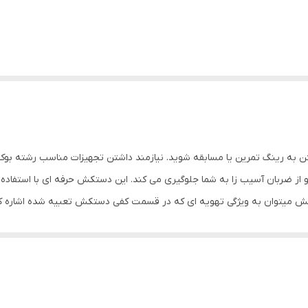
فتن به رینگ تمرین یا مسابقه شوید. نیازمند داشتن تجهیزات مناسب رشته
 و از ضربان آسیب زا به شما جلوگیری می کند. این دستکش حرفه ای با استفاده 
میتوان به ویژگی تهویه ای که در قسمت کفی دستکش تعبیه شده اشاره کرد
 انجام ضربان ورزشی از دیگر فواید این دستکش می باشد پیشنهاد ادمین به 
ز آسیب های ورزشی می باشد. مشخصات فنی محصول: ** مشخصات ** نوع دس
رم نوع بست: چسبی اندازه: کوچک جنس: چرم, پلی‌اورتان مناسب برای ورزش: بوکس, ووشو, 