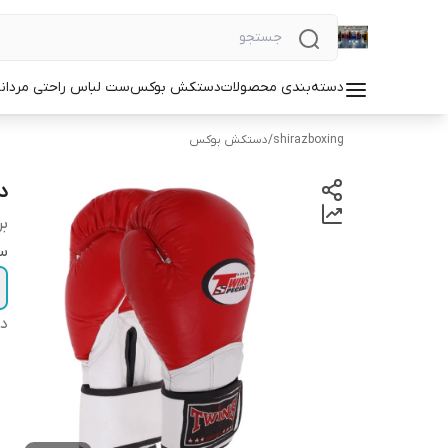
دسته‌بندی محصولات
دستکش بوکس
ست لباس راحتی مردان
shirazboxing
/
دستکش بوکس
دس
بر
سا
دس