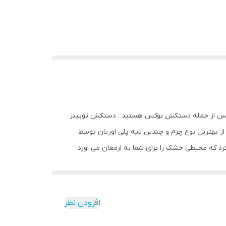
 بوکس از جمله دستکش بوکس هستید . دستکش تویینز
از بهترین نوع چرم و چندین لایه پلی اورتان توسط
 که محیطی خشک را برای شما به ارمغان می اورد
شما استفاده از دستکش تویینز به همراه باند بوکس
تکش رزمی: دستکش بوکس و فول کنتاکت ابعاد:
کیک بوکس سایر توضیحات: تولید شده از بهترین نوع چرم موجود
افزودن نظر
در بازار و مناسب جهت کیسه زنی ، اسپارینگ و مبارزه راهنمای انتخاب سایز دستکش : سایز ۸ اونس مناسب خردسالان زیر ۱۰ سال سایز ۱۰ مناسب نونهالان و نوجوانان میانه وزن سانس ۱۲