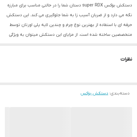
دستکش بوکس super RDX دستان شما را در حالتی مناسب برای مبارزه
نگه می دارد و از ضربان آسیب زا به شما جلوگیری می کند. این دستکش
حرفه ای با استفاده از بهترین نوع چرم و چندین لایه پلی اورتان توسط
متخصصین ساخته شده است. از مزایای این دستکش میتوان به ویژگی
تهویه ای که در قسمت کفی دستکش تعبیه شده اشاره کرد که محیطی
خشک را برای شما به ارمغان می اورد همچنین راحتی انگشتان دست
نظرات
هنگام استفاده و سهولت در انجام ضربان ورزشی از دیگر فواید این
دستکش می باشد پیشنهاد ادمین به شما استفاده از دستکش بوکس
super RDX به همراه باند بوکس جهت حفظ و نگهداری بهتر انگشتان
دسته‌بندی
:
دستکش بوکس
دست و جلوگیری از آسیب های ورزشی می باشد. مشخصات فنی
محصول: ** مشخصات ** نوع دستکش رزمی: دستکش بوکس و فول
کنتاکت ابعاد: 30x15x15 سانتی‌متر وزن: 600 گرم نوع بست: چسبی اندازه:
کوچک جنس: چرم, پلی‌اورتان مناسب برای ورزش: بوکس, ووشو, کیک
بوکس سایر توضیحات: تولید شده از بهترین نوع چرم گاوی موجود در