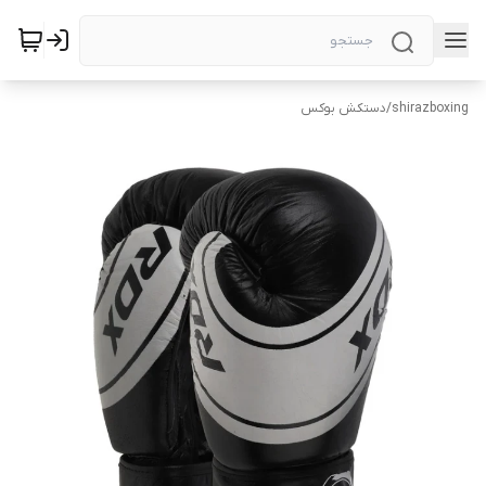
shirazboxing
/
دستکش بوکس