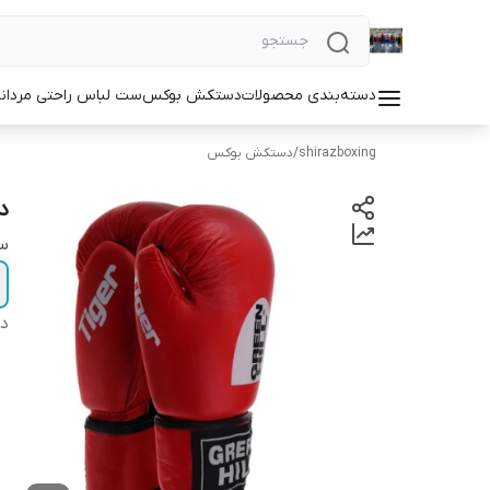
دسته‌بندی محصولات
دستکش بوکس
ست لباس راحتی مردان
shirazboxing
/
دستکش بوکس
د
سا
دس