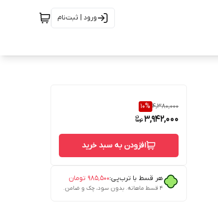
ورود | ثبت‌نام
10
%
4,380,000
3,942,000
افزودن به سبد خرید
هر قسط با ترب‌پی:
۹۸۵٬۵۰۰
تومان
۴ قسط ماهانه. بدون سود، چک و ضامن.