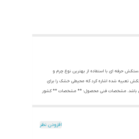
ستکش حرفه ای با استفاده از بهترین نوع چرم و
کش تعبیه شده اشاره کرد که محیطی خشک را برای
 می باشد. مشخصات فنی محصول: ** مشخصات ** کشور
تولید‌کننده: چین نوع دستکش رزمی: دستکش بوکس و فول کنتاکت, دستکش مبارزات آزاد پوشش داخلی دستکش: پارچه‌ای ابعاد: 25x15x15 سانتی‌متر وزن: 560 گرم نوع بست: چسبی اندازه:
افزودن نظر