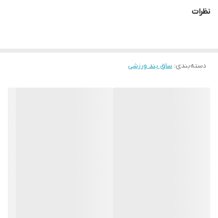
می شود، در قسمت رویه این ساق بند کش هایی برای بستن و نگهداری
نظرات
بر روی ساق قرار داده شده است. به طور کلی ساق بندهای روپایی حرفه
ای و استاندارد از وزن کم و مقاومت بالایی برخوردارند و مناسب با فیزیک
بدنی ورزش کاران دارای سایزبندی در ساق بند رزمی است مشخصات فنی
دسته‌بندی
:
ساق بند ورزشی
محصول: ** مشخصات ** نوع پوشش‌های دفاعی: محافظ نیم تنه پایین
جنس: فوم نوع: پوشش پا و ساق بند تعداد: یک جفت اندازه: کوچک
مناسب برای: نیم تنه پایین مناسب برای ورزش: تکواندو, کاراته, ووشو,
کونگفو, کیک بوکس نوع نگهدارنده و متصل‌کننده: کش همراه با چسب