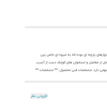
 نوارهای پارچه ای بوده که به شیوه ای خاص بین
کامل از مفاصل و استخوان های کوچک دست از آسیب
 مهمی دارد. مشخصات فنی محصول: ** مشخصات **
نوع لوازم پوششی و محافظتی ورزشی: مچ بند دست جنس: نخ, کتان فناوری: قابلیت جذب رطوبت و عرق ابعاد: 500x5x1 سانتی‌متر وزن: 50 گرم پهنا: 5 سانتی‌متر ابعاد بسته‌بندی: ۵۰۰×۵×۱
افزودن نظر