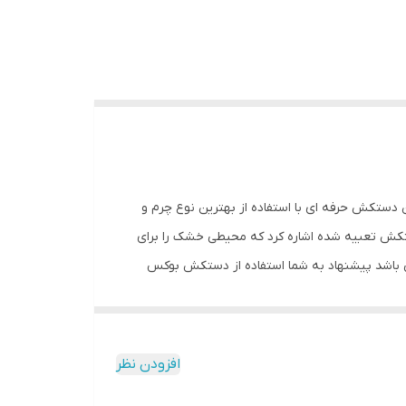
کند. این دستکش حرفه ای با استفاده از بهترین نوع چرم و
کش تعبیه شده اشاره کرد که محیطی خشک را برای
 باشد پیشنهاد به شما استفاده از دستکش بوکس
ت فنی محصول: ** مشخصات ** نوع دستکش رزمی:
نس: چرم, پلی‌اورتان مناسب برای ورزش: بوکس, ووشو, کیک بوکس سایر توضیحات:
افزودن نظر