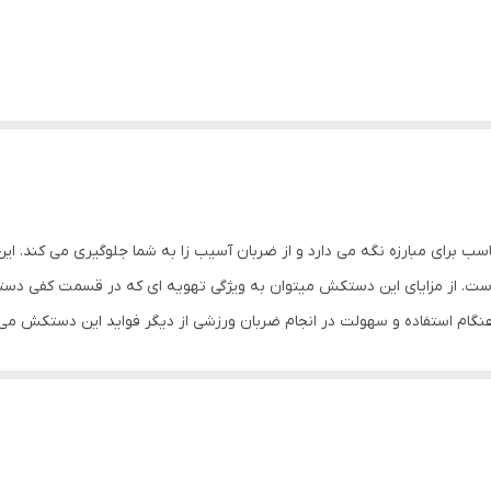
ا را در حالتی مناسب برای مبارزه نگه می دارد و از ضربان آسیب زا به شما جلوگیری می 
ت. از مزایای این دستکش میتوان به ویژگی تهویه ای که در قسمت کفی دست
نگام استفاده و سهولت در انجام ضربان ورزشی از دیگر فواید این دستکش می
نگهداری بهتر انگشتان دست و جلوگیری از آسیب های ورزشی می باشد. مشخصا
دستکش بوکس و فول کنتاکت ابعاد: 30x15x15 سانتی‌متر وزن: 600 گرم نوع بست: چسبی اندازه: کوچک ج
ناسب جهت مبارزه ، اسپارینگ و کیسه زنی