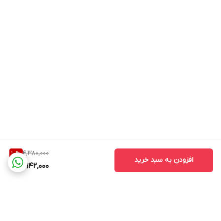
4,380,000
10
%
افزودن به سبد خرید
3,942,000