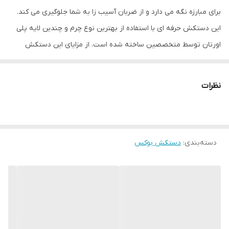
برای مبارزه نگه می دارد و از ضربان آسیب زا به شما جلوگیری می کند.
این دستکش حرفه ای با استفاده از بهترین نوع چرم و چندین لایه پلی
اورتان توسط متخصصین ساخته شده است. از مزایای این دستکش
میتوان به ویژگی تهویه ای که در قسمت کفی دستکش تعبیه شده
اشاره کرد که محیطی خشک را برای شما به ارمغان می اورد همچنین
نظرات
راحتی انگشتان دست هنگام استفاده و سهولت در انجام ضربان ورزشی از
دیگر فواید این دستکش می باشد پیشنهاد ادمین به شما استفاده از
دستکش بوکس گرین هیل سوپر فایتر به همراه باند بوکس جهت حفظ
دسته‌بندی
:
دستکش بوکس
و نگهداری بهتر انگشتان دست و جلوگیری از آسیب های ورزشی می
باشد. مشخصات فنی محصول: ** مشخصات ** نوع دستکش رزمی:
دستکش بوکس و فول کنتاکت ابعاد: 30x15x15 سانتی‌متر وزن: 600 گرم
نوع بست: چسبی اندازه: کوچک جنس: چرم, پلی‌اورتان مناسب برای
ورزش: بوکس, ووشو, کیک بوکس سایر توضیحات: تولید شده از بهترین
نوع چرم گاوی موجود در بازار و مناسب جهت مبارزه ، اسپارینگ و کیسه