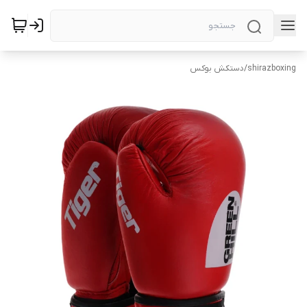
shirazboxing
/
دستکش بوکس