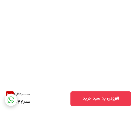
4,380,000
10
%
افزودن به سبد خرید
3,942,000