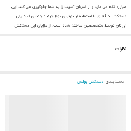
مبارزه نگه می دارد و از ضربان آسیب زا به شما جلوگیری می کند. این
دستکش حرفه ای با استفاده از بهترین نوع چرم و چندین لایه پلی
اورتان توسط متخصصین ساخته شده است. از مزایای این دستکش
میتوان به ویژگی تهویه ای که در قسمت کفی دستکش تعبیه شده
اشاره کرد که محیطی خشک را برای شما به ارمغان می اورد همچنین
نظرات
راحتی انگشتان دست هنگام استفاده و سهولت در انجام ضربان ورزشی از
دیگر فواید این دستکش می باشد پیشنهاد به شما استفاده از دستکش
بوکس گرین هیل اورجینال به همراه باند بوکس جهت حفظ و نگهداری
دسته‌بندی
:
دستکش بوکس
بهتر انگشتان دست و جلوگیری از آسیب های ورزشی می باشد.
مشخصات فنی محصول: ** مشخصات ** نوع دستکش رزمی: دستکش
بوکس و فول کنتاکت پوشش داخلی دستکش: پارچه‌ای ابعاد: 30x15x15
سانتی‌متر وزن: 600 گرم نوع بست: چسبی اندازه: کوچک جنس: چرم
طبیعی مناسب برای ورزش: بوکس, ووشو, کیک بوکس سایر توضیحات:
دستکش‌ گرین هیل مناسب جهت مبارزه ، اسپارینگ و کیسه زنی