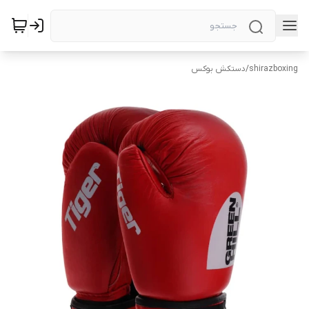
shirazboxing
/
دستکش بوکس