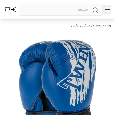
shirazboxing
/
دستکش بوکس