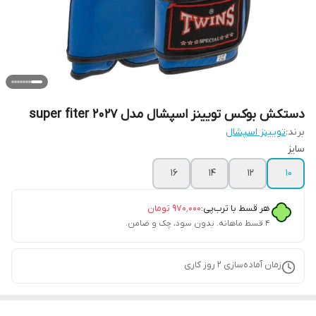
دستکش بوکس تویینز اسپشال مدل super fiter 2027
برند:
تویینز اسپشال
سایز
۱۶
۱۴
۱۲
۱۰
هر قسط با ترب‌پی:
۹۷۰٬۰۰۰
تومان
۴ قسط ماهانه. بدون سود، چک و ضامن.
زمان آماده‌سازی
2
روز کاری