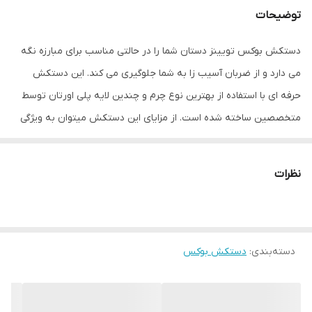
توضیحات
دستکش بوکس تویینز دستان شما را در حالتی مناسب برای مبارزه نگه
می دارد و از ضربان آسیب زا به شما جلوگیری می کند. این دستکش
حرفه ای با استفاده از بهترین نوع چرم و چندین لایه پلی اورتان توسط
متخصصین ساخته شده است. از مزایای این دستکش میتوان به ویژگی
تهویه ای که در قسمت کفی دستکش تعبیه شده اشاره کرد که محیطی
خشک را برای شما به ارمغان می اورد همچنین راحتی انگشتان دست
نظرات
هنگام استفاده و سهولت در انجام ضربان ورزشی از دیگر فواید این
دستکش می باشد مشخصات فنی محصول: ** مشخصات ** نوع
دستکش رزمی: دستکش بوکس و فول کنتاکت پوشش داخلی دستکش:
دسته‌بندی
:
دستکش بوکس
پارچه‌ای ابعاد: 30x15x15 سانتی‌متر وزن: 600 گرم نوع بست: چسبی اندازه:
کوچک جنس: چرم طبیعی مناسب برای ورزش: بوکس, ووشو, کیک بوکس
سایر توضیحات: مناسب مبارزه ، اسپارینگ و کیسه زنی