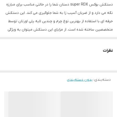
دستکش بوکس super RDX دستان شما را در حالتی مناسب برای مبارزه
نگه می دارد و از ضربان آسیب زا به شما جلوگیری می کند. این دستکش
حرفه ای با استفاده از بهترین نوع چرم و چندین لایه پلی اورتان توسط
متخصصین ساخته شده است. از مزایای این دستکش میتوان به ویژگی
تهویه ای که در قسمت کفی دستکش تعبیه شده اشاره کرد که محیطی
خشک را برای شما به ارمغان می اورد همچنین راحتی انگشتان دست
نظرات
هنگام استفاده و سهولت در انجام ضربان ورزشی از دیگر فواید این
دستکش می باشد پیشنهاد ادمین به شما استفاده از دستکش بوکس
super RDX به همراه باند بوکس جهت حفظ و نگهداری بهتر انگشتان
دسته‌بندی
:
بدون دسته‌بندی
دست و جلوگیری از آسیب های ورزشی می باشد. مشخصات فنی
محصول: ** مشخصات ** نوع دستکش رزمی: دستکش بوکس و فول
کنتاکت ابعاد: 30x15x15 سانتی‌متر وزن: 600 گرم نوع بست: چسبی اندازه:
کوچک جنس: چرم, پلی‌اورتان مناسب برای ورزش: بوکس, ووشو, کیک
بوکس سایر توضیحات: تولید شده از بهترین نوع چرم گاوی موجود در