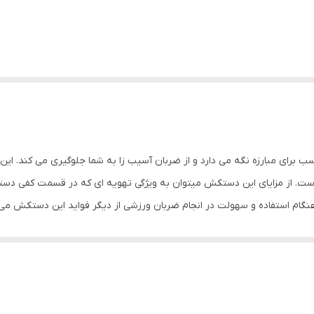
ا را در حالتی مناسب برای مبارزه نگه می دارد و از ضربان آسیب زا به شما جلوگیری می ک
ت. از مزایای این دستکش میتوان به ویژگی تهویه ای که در قسمت کفی دست
گام استفاده و سهولت در انجام ضربان ورزشی از دیگر فواید این دستکش می
جهت حفظ و نگهداری بهتر انگشتان دست و جلوگیری از آسیب های ورزشی می باشد
دستکش بوکس و فول کنتاکت ابعاد: 30x15x15 سانتی‌متر وزن: 600 گرم نوع بست: چسبی اندازه: کوچک ج
ناسب جهت مبارزه ، اسپارینگ و کیسه زنی