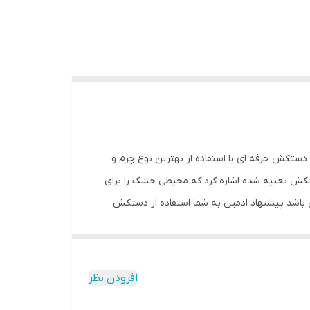
ند. این دستکش حرفه ای با استفاده از بهترین نوع چرم و
کش تعبیه شده اشاره کرد که محیطی خشک را برای
 باشد پیشنهاد ادمین به شما استفاده از دستکش
. مشخصات فنی محصول: ** مشخصات ** نوع دستکش رزمی:
نس: چرم, پلی‌اورتان مناسب برای ورزش: بوکس, ووشو, کیک بوکس سایر توضیحات:
افزودن نظر