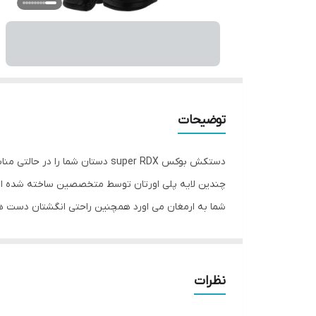
توضیحات
دستکش بوکس super RDX دستان شم
چندین لایه پلی اورتان توسط متخصصین ساخته شده اس
شما به ارمغان می اورد همچنین راحتی انگشتان دست هن
بوکس super RDX به همراه باند بوکس 
تولید شده از بهترین نوع چرم گاوی موجود در بازار و م
نظرات