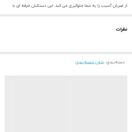
از ضربان آسیب زا به شما جلوگیری می کند. این دستکش حرفه ای با
استفاده از بهترین نوع چرم و چندین لایه پلی اورتان توسط متخصصین
کشور ساخته شده است. از مزایای این دستکش میتوان به ویژگی تهویه
نظرات
ای که در قسمت کفی دستکش تعبیه شده اشاره کرد که محیطی خشک
را برای شما به ارمغان می اورد همچنین راحتی انگشتان دست هنگام
استفاده و سهولت در انجام ضربان ورزشی از دیگر فواید این دستکش می
دسته‌بندی
:
بدون دسته‌بندی
باشد مشخصات فنی محصول: ** مشخصات ** نوع دستکش رزمی:
دستکش بوکس و فول کنتاکت ابعاد: 30x15x15 سانتی‌متر وزن: 600 گرم
نوع بست: چسبی اندازه: کوچک جنس: چرم, پلی‌اورتان مناسب برای
ورزش: بوکس, ووشو, کیک بوکس سایر توضیحات: تولید شده از بهترین
نوع چرم موجود در بازار و مناسب جهت کیسه زنی ، اسپارینگ و مبارزه
راهنمای انتخاب سایز دستکش : سایز ۸ اونس مناسب خردسالان زیر ۱۰
سال سایز ۱۰ مناسب نونهالان و نوجوانان میانه وزن سانس ۱۲ مناسب
جوانان و بزرگسالان میانه وزن و سایز ۱۴ و ۱۶ مناسب افراد سنگین وزن