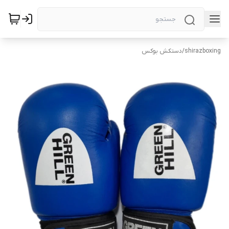
shirazboxing
/
دستکش بوکس