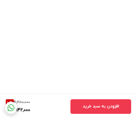
4,380,000
10
%
افزودن به سبد خرید
3,942,000