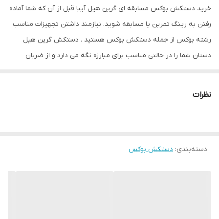
خرید دستکش بوکس مسابقه ای گرین هیل آیبا قبل از آن که شما آماده
رفتن به رینگ تمرین یا مسابقه شوید. نیازمند داشتن تجهیزات مناسب
رشته بوکس از جمله دستکش بوکس هستید . دستکش گرین هیل
دستان شما را در حالتی مناسب برای مبارزه نگه می دارد و از ضربان
آسیب زا به شما جلوگیری می کند. این دستکش حرفه ای با استفاده از
بهترین نوع چرم و چندین لایه پلی اورتان توسط متخصصین کشور
نظرات
پاکستان ساخته شده است. از مزایای این دستکش میتوان به ویژگی
تهویه ای که در قسمت کفی دستکش تعبیه شده اشاره کرد که محیطی
خشک را برای شما به ارمغان می اورد همچنین راحتی انگشتان دست
دسته‌بندی
:
دستکش بوکس
هنگام استفاده و سهولت در انجام ضربان ورزشی از دیگر فواید این
دستکش می باشد پیشنهاد ادمین به شما استفاده از دستکش مسابقه
ای گرین هیل آیبا به همراه باند بوکس جهت حفظ و نگهداری بهتر
انگشتان دست و جلوگیری از آسیب های ورزشی می باشد. دارای مهر
تاییدیه آیبا (سازمان جهانی بوکس ) مهر چرم گاومیش اصل و مهر آنتی