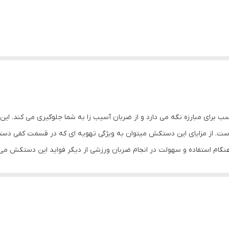
ا را در حالتی مناسب برای مبارزه نگه می دارد و از ضربان آسیب زا به شما جلوگیری می ک
ت. از مزایای این دستکش میتوان به ویژگی تهویه ای که در قسمت کفی دست
نگام استفاده و سهولت در انجام ضربان ورزشی از دیگر فواید این دستکش می
نگهداری بهتر انگشتان دست و جلوگیری از آسیب های ورزشی می باشد. مشخصات
دستکش بوکس و فول کنتاکت ابعاد: 30x15x15 سانتی‌متر وزن: 600 گرم نوع بست: چسبی اندازه: کوچک ج
ناسب جهت مبارزه ، اسپارینگ و کیسه زنی