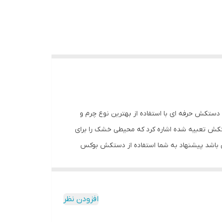
ند. این دستکش حرفه ای با استفاده از بهترین نوع چرم و
کش تعبیه شده اشاره کرد که محیطی خشک را برای
 باشد پیشنهاد به شما استفاده از دستکش بوکس
 فنی محصول: ** مشخصات ** نوع دستکش رزمی:
نس: چرم, پلی‌اورتان مناسب برای ورزش: بوکس, ووشو, کیک بوکس سایر توضیحات:
افزودن نظر