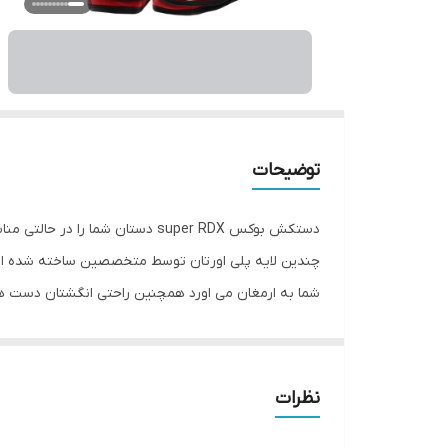
توضیحات
دستکش بوکس super RDX دستان شم
چندین لایه پلی اورتان توسط متخصصین ساخته شده اس
شما به ارمغان می اورد همچنین راحتی انگشتان دست ه
super RDX به همراه باند بوکس جهت حفظ و 
تولید شده از بهترین نوع چرم گاوی موجود در بازار و م
نظرات