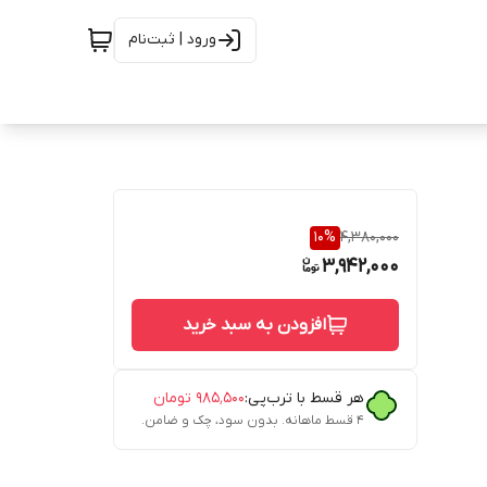
ورود | ثبت‌نام
10
%
4,380,000
3,942,000
افزودن به سبد خرید
هر قسط با ترب‌پی:
۹۸۵٬۵۰۰
تومان
۴ قسط ماهانه. بدون سود، چک و ضامن.