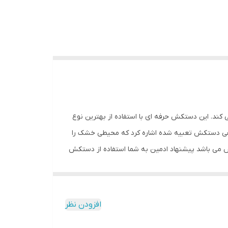
کند. این دستکش حرفه ای با استفاده از بهترین نوع
فی دستکش تعبیه شده اشاره کرد که محیطی خشک را
ش می باشد پیشنهاد ادمین به شما استفاده از دستکش
اشد. مشخصات فنی محصول: ** مشخصات ** نوع
ست: چسبی اندازه: کوچک جنس: چرم, پلی‌اورتان مناسب برای ورزش: بوکس, ووشو, کیک بوکس
افزودن نظر