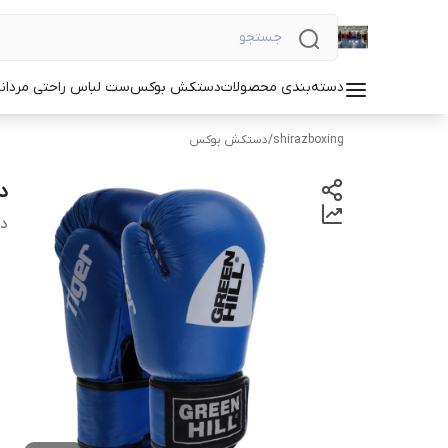
دسته‌بندی محصولات
دستکش بوکس
ست لباس راحتی مردان
shirazboxing
/
دستکش بوکس
دس
دس