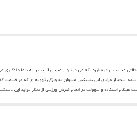
تی مناسب برای مبارزه نگه می دارد و از ضربان آسیب زا به شما جلوگیری می 
شده است. از مزایای این دستکش میتوان به ویژگی تهویه ای که در قسمت ک
ست هنگام استفاده و سهولت در انجام ضربان ورزشی از دیگر فواید این دستک
 حفظ و نگهداری بهتر انگشتان دست و جلوگیری از آسیب های ورزشی می ب
دستکش رزمی: دستکش بوکس و فول کنتاکت ابعاد: 30x15x15 سانتی‌متر وزن: 600 گرم نوع ب
د در بازار و مناسب جهت مبارزه ، اسپارینگ و کیسه زنی