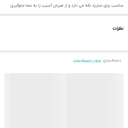
مناسب برای مبارزه نگه می دارد و از ضربان آسیب زا به شما جلوگیری
می کند. این دستکش حرفه ای با استفاده از بهترین نوع چرم و چندین
لایه پلی اورتان توسط متخصصین کشور ساخته شده است. از مزایای این
نظرات
دستکش میتوان به ویژگی تهویه ای که در قسمت کفی دستکش تعبیه
شده اشاره کرد که محیطی خشک را برای شما به ارمغان می اورد همچنین
راحتی انگشتان دست هنگام استفاده و سهولت در انجام ضربان ورزشی از
دسته‌بندی
:
بدون دسته‌بندی
دیگر فواید این دستکش می باشد پیشنهاد ادمین به شما استفاده از
دستکش استینگ به همراه باند بوکس جهت حفظ و نگهداری بهتر
انگشتان دست و جلوگیری از آسیب های ورزشی می باشد. مشخصات
فنی محصول: ** مشخصات ** نوع دستکش رزمی: دستکش بوکس و
فول کنتاکت ابعاد: 30x15x15 سانتی‌متر وزن: 600 گرم نوع بست: چسبی
اندازه: کوچک جنس: چرم, پلی‌اورتان مناسب برای ورزش: بوکس, ووشو,
کیک بوکس سایر توضیحات: تولید شده از بهترین نوع چرم موجود در
بازار و مناسب جهت کیسه زنی ، اسپارینگ و مبارزه راهنمای انتخاب سایز