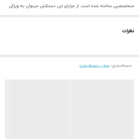
متخصصین ساخته شده است. از مزایای این دستکش میتوان به ویژگی
تهویه ای که در قسمت کفی دستکش تعبیه شده اشاره کرد که محیطی
خشک را برای شما به ارمغان می اورد همچنین راحتی انگشتان دست
نظرات
هنگام استفاده و سهولت در انجام ضربان ورزشی از دیگر فواید این
دستکش می باشد پیشنهاد ادمین به شما استفاده از دستکش بوکس
super RDX به همراه باند بوکس جهت حفظ و نگهداری بهتر انگشتان
دسته‌بندی
:
بدون دسته‌بندی
دست و جلوگیری از آسیب های ورزشی می باشد.