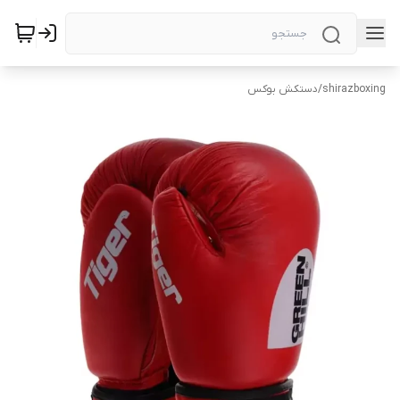
shirazboxing
/
دستکش بوکس