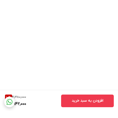
4,380,000
10
%
افزودن به سبد خرید
3,942,000