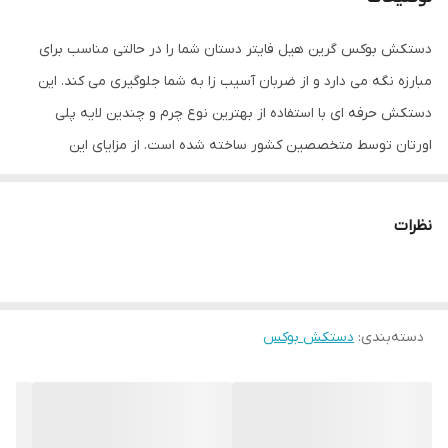
دستکش بوکس گرین هیل فایتر دستان شما را در حالتی مناسب برای
مبارزه نگه می دارد و از ضربان آسیب زا به شما جلوگیری می کند. این
دستکش حرفه ای با استفاده از بهترین نوع چرم و چندین لایه پلی
اورتان توسط متخصصین کشور ساخته شده است. از مزایای این
دستکش میتوان به ویژگی تهویه ای که در قسمت کفی دستکش تعبیه
شده اشاره کرد که محیطی خشک را برای شما به ارمغان می اورد همچنین
نظرات
راحتی انگشتان دست هنگام استفاده و سهولت در انجام ضربان ورزشی از
دیگر فواید این دستکش می باشد پیشنهاد ادمین به شما استفاده از
دستکش بوکس گرین هیل فایتر به همراه باند بوکس جهت حفظ و
دسته‌بندی
:
دستکش بوکس
نگهداری بهتر انگشتان دست و جلوگیری از آسیب های ورزشی می باشد.