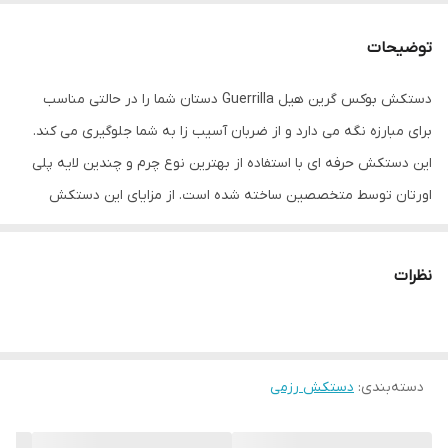
وزن
600 گرم
توضیحات
نوع بست
چسبی
دستکش بوکس گرین هیل Guerrilla دستان شما را در حالتی مناسب
برای مبارزه نگه می دارد و از ضربان آسیب زا به شما جلوگیری می کند.
اندازه
کوچک
این دستکش حرفه ای با استفاده از بهترین نوع چرم و چندین لایه پلی
جنس
چرم
اورتان توسط متخصصین ساخته شده است. از مزایای این دستکش
میتوان به ویژگی تهویه ای که در قسمت کفی دستکش تعبیه شده
مناسب برای ورزش
بوکس , ووشو , کیک بوکس
اشاره کرد که محیطی خشک را برای شما به ارمغان می اورد همچنین
نظرات
سایر توضیحات
مناسب جهت مبارزه ، اسپارینگ و کیسه زنی
راحتی انگشتان دست هنگام استفاده و سهولت در انجام ضربان ورزشی از
دیگر فواید این دستکش می باشد
سایز
10
دسته‌بندی
:
دستکش رزمی