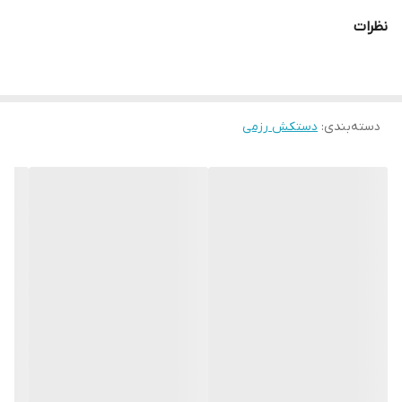
و کیسه زنی
اشاره کرد که محیطی خشک را برای شما به ارمغان می اورد همچنین
نظرات
راحتی انگشتان دست هنگام استفاده و سهولت در انجام ضربان ورزشی از
دیگر فواید این دستکش می باشد پیشنهاد ادمین به شما استفاده از
دستکش بوکس گرین هیل super aiba به همراه باند بوکس جهت حفظ
دسته‌بندی
:
دستکش رزمی
و نگهداری بهتر انگشتان دست و جلوگیری از آسیب های ورزشی می
باشد.