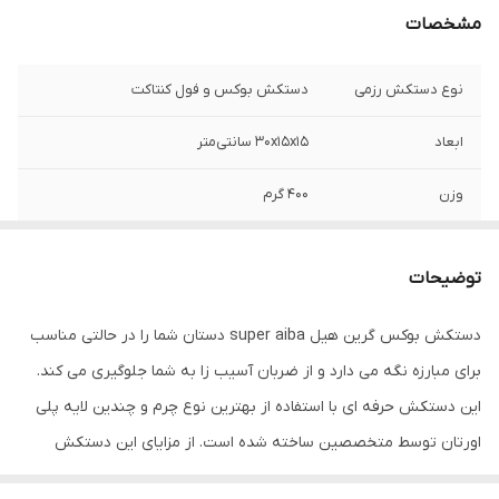
مشخصات
نوع دستکش رزمی
دستکش بوکس و فول کنتاکت
ابعاد
30x15x15 سانتی‌متر
وزن
400 گرم
نوع بست
چسبی
توضیحات
اندازه
کوچک
دستکش بوکس گرین هیل super aiba دستان شما را در حالتی مناسب
جنس
چرم مصنوعی
برای مبارزه نگه می دارد و از ضربان آسیب زا به شما جلوگیری می کند.
مناسب برای ورزش
بوکس , ووشو , کیک بوکس
این دستکش حرفه ای با استفاده از بهترین نوع چرم و چندین لایه پلی
اورتان توسط متخصصین ساخته شده است. از مزایای این دستکش
سایر توضیحات
تولید شده از بهترین نوع چرم مصنوعی
میتوان به ویژگی تهویه ای که در قسمت کفی دستکش تعبیه شده
موجود در بازار و مناسب جهت مبارزه ، اسپارینگ