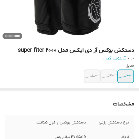
دستکش بوکس آر دی ایکس مدل super fiter 2000
برند:
آر دی ایکس
سایز
10
14
12
مشخصات
نوع دستکش رزمی
دستکش بوکس و فول کنتاکت
ابعاد
30x15x15 سانتی‌متر