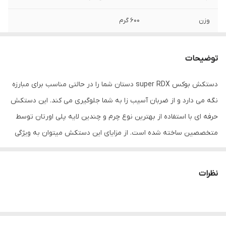
وزن
600 گرم
نوع بست
چسبی
توضیحات
اندازه
کوچک
دستکش بوکس super RDX دستان شما را در حالتی مناسب برای مبارزه
جنس
چرم , پلی‌اورتان
نگه می دارد و از ضربان آسیب زا به شما جلوگیری می کند. این دستکش
مناسب برای ورزش
بوکس , ووشو , کیک بوکس
حرفه ای با استفاده از بهترین نوع چرم و چندین لایه پلی اورتان توسط
متخصصین ساخته شده است. از مزایای این دستکش میتوان به ویژگی
سایر توضیحات
تولید شده از بهترین نوع چرم گاوی موجود در
تهویه ای که در قسمت کفی دستکش تعبیه شده اشاره کرد که محیطی
بازار و مناسب جهت مبارزه ، اسپارینگ و کیسه
زنی
خشک را برای شما به ارمغان می اورد همچنین راحتی انگشتان دست
نظرات
هنگام استفاده و سهولت در انجام ضربان ورزشی از دیگر فواید این
دستکش می باشد پیشنهاد ادمین به شما استفاده از دستکش بوکس
super RDX به همراه باند بوکس جهت حفظ و نگهداری بهتر انگشتان