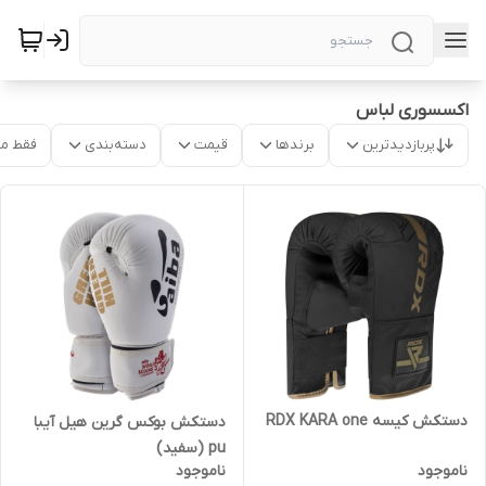
اکسسوری لباس
پربازدیدترین
برندها
قیمت
دسته‌بندی
فقط م
دستکش کیسه RDX KARA one
دستکش بوکس گرین هیل آیبا
pu (سفید)
ناموجود
ناموجود