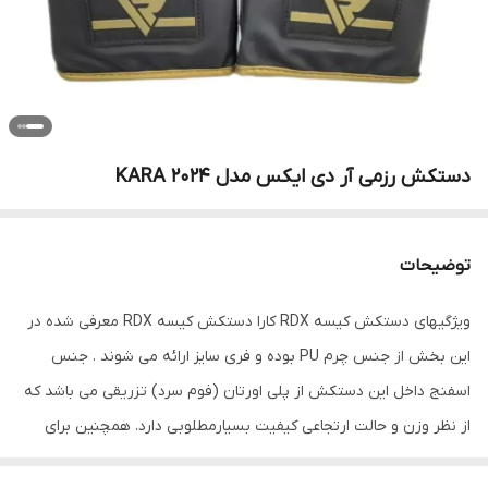
دستکش رزمی آر دی ایکس مدل KARA 2024
توضیحات
ویژگیهای دستکش کیسه RDX کارا دستکش کیسه RDX معرفی شده در
این بخش از جنس چرم PU بوده و فری سایز ارائه می شوند . جنس
اسفنج داخل این دستکش از پلی اورتان (فوم سرد) تزریقی می باشد که
از نظر وزن و حالت ارتجاعی کیفیت بسیارمطلوبی دارد. همچنین برای
جلوگیری از آسیب رسیدن به مچ دست در قسمت مچ این مدل