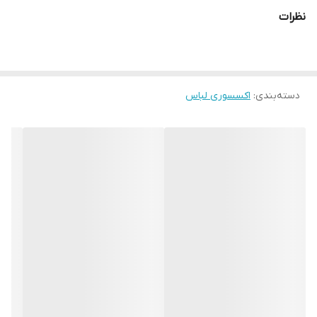
دستکش بلند طراحی شده است و برای پیچیدن‌ دور دست از PU ضخیم
نظرات
و بسیار با کیفیتی استفاده شده است لازم به ذکر است این محصول غیر
اصل بوده ولی از کیفیت بسیار بالایی برخوردار بوده مناسب جهت کیسه
زنی و بدنسازی رزمی کاران ، علی الخصوص کیوکوشین کاران ، جهت
دسته‌بندی
:
اکسسوری لباس
آسیب کمتر در هنگام ضربه خوردن به بدن و مناسب جهت اسپارینگ
کیوکوشین کاران و کونگ فو کاران و دیگر رشته های رزمی که ضربه به
بدن میزنند