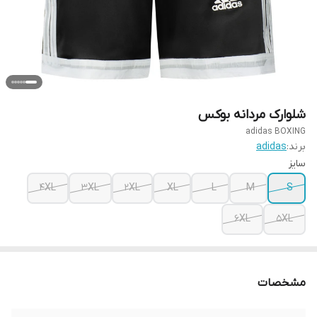
شلوارک مردانه بوکس
adidas BOXING
برند:
adidas
سایز
4XL
3XL
2XL
XL
L
M
S
6XL
5XL
مشخصات