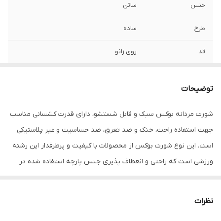
جنس
ساتن
طرح
ساده
قد
روی زانو
تنخور لباس
معمولی
توضیحات
نحوه بسته شدن
کشی
شورت مردانه بوکس سبک و قابل شستشو، دارای قدرت کشسانی مناسب
ویژگی‌های تخصصی
امکان خشک شدن سریع
جهت استفاده راحت، خنک و ضد تعرق، ضد حساسیت و غیر پلاستیکی
نوع شلوارک ورزشی
شلوارک ورزشی
است. این نوع شورت بوکس از محصولات با کیفیت و پرطرفدار این رشته
مردانه
ورزشی است که راحتی و انعطاف پذیری جنس پارچه استفاده شده در
دوخت و تولید این محصول از مزایای آن است.
نظرات